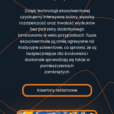
Dzięki technologii ekosolwentowej
uzyskujemy intensywne kolory, wysoką
rozdzielczość oraz trwałość wydruków
bez potrzeby dodatkowego
laminowania w wielu przypadkach. Tusze
ekosolwentowe są mniej agresywne niż
tradycyjne solwentowe, co sprawia, że są
bezpieczniejsze dla środowiska i
doskonale sprawdzają się także w
pomieszczeniach
zamkniętych.
Kasetony reklamowe