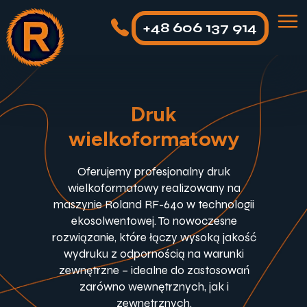
+48 606 137 914
Druk
wielkoformatowy
Oferujemy profesjonalny druk
wielkoformatowy realizowany na
maszynie Roland RF-640 w technologii
ekosolwentowej. To nowoczesne
rozwiązanie, które łączy wysoką jakość
wydruku z odpornością na warunki
zewnętrzne – idealne do zastosowań
zarówno wewnętrznych, jak i
zewnętrznych.